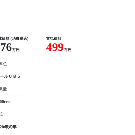
体価格 (消費税込)
支払総額
476
499
万円
万円
体色
ール０８５
気量
00cccc
式
020年式年