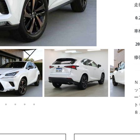
走
0
車
2
修
Ｎ
ッ
ー
ト
８