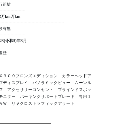
行距離
.2万km万km
検有無
023(令和5)年3月
復歴
Ｘ３００ブロンズエディション カラーヘッドア
プディスプレイ パノラミックビュー ムーンル
フ アクセサリーコンセント ブラインドスポッ
モニター パーキングサポートブレーキ 専用１
ＡＷ リヤクロストラフィックアラート