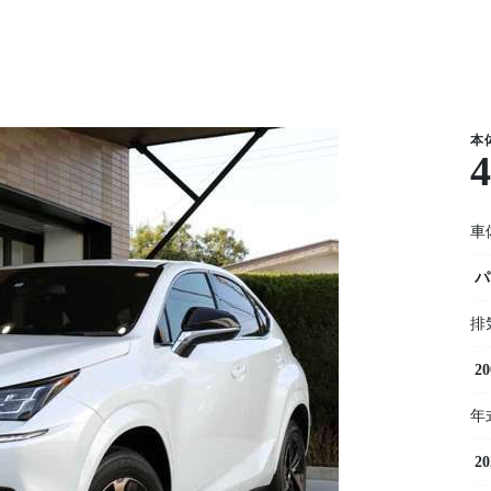
本
車
パ
排
20
年
2